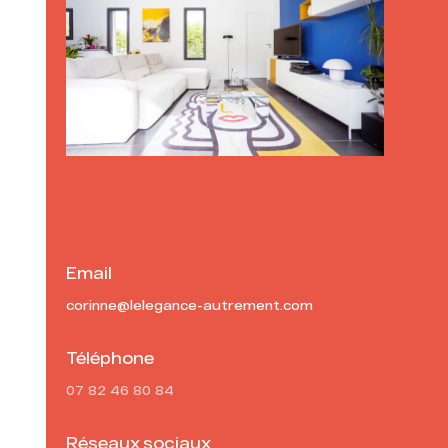
Email
corinne@lelegance-autrement.com
Téléphone
07 82 46 80 84
Réseaux sociaux